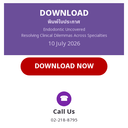
DOWNLOAD
พิมพ์ใบประกาศ
Endodontic Uncovered
Resolving Clinical Dilemmas Across Specialties
10 July 2026
DOWNLOAD NOW
☎
Call Us
02-218-8795