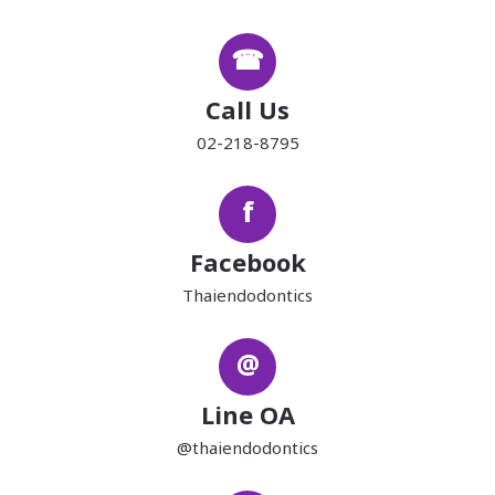
☎
Call Us
02-218-8795
f
Facebook
Thaiendodontics
@
Line OA
@thaiendodontics