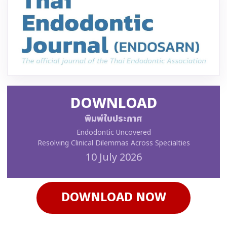
DOWNLOAD
พิมพ์ใบประกาศ
Endodontic Uncovered
Resolving Clinical Dilemmas Across Specialties
10 July 2026
DOWNLOAD NOW